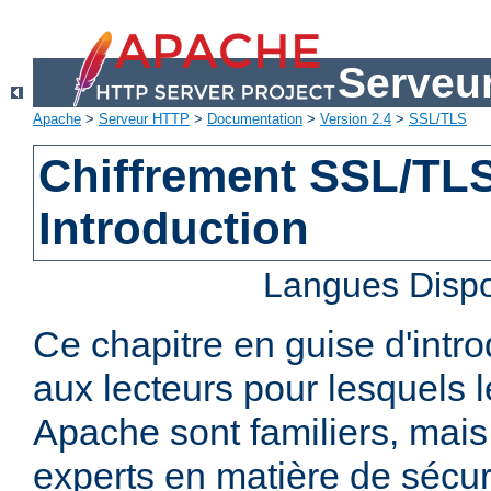
Serveu
Apache
>
Serveur HTTP
>
Documentation
>
Version 2.4
>
SSL/TLS
Chiffrement SSL/TLS 
Introduction
Langues Dispo
Ce chapitre en guise d'intro
aux lecteurs pour lesquels
Apache sont familiers, mais
experts en matière de sécurit