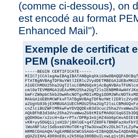
(comme ci-dessous), on dit
est encodé au format PEM
Enhanced Mail").
Exemple de certificat 
PEM (snakeoil.crt)
-----BEGIN CERTIFICATE-----

MIIC7jCCAlegAwIBAgIBATANBgkqhkiG9w0BAQQFADCBqT
FTATBgNVBAgTDFNuYWtlIERlc2VydDETMBEGA1UEBxMKU2
A1UEChMOU25ha2UgT2lsLCBMdGQxHjAcBgNVBAsTFUNlcn
cml0eTEVMBMGA1UEAxMMU25ha2UgT2lsIENBMR4wHAYJKo
bmFrZW9pbC5kb20wHhcNOTgxMDIxMDg1ODM2WhcNOTkxMD
MAkGA1UEBhMCWFkxFTATBgNVBAgTDFNuYWtlIERlc2VydD
a2UgVG93bjEXMBUGA1UEChMOU25ha2UgT2lsLCBMdGQxFz
cnZlciBUZWFtMRkwFwYDVQQDExB3d3cuc25ha2VvaWwuZG
AQkBFhB3d3dAc25ha2VvaWwuZG9tMIGfMA0GCSqGSIb3DQ
gQDH9Ge/s2zcH+da+rPTx/DPRp3xGjHZ4GG6pCmvADIEtB
vKR+yy5DGQiijsH1D/j8HlGE+q4TZ8OFk7BNBFazHxFbYI
lWoANFlAzlSdbxeGVHoT0K+gT5w3UxwZKv2DLbCTzLZyPw
HRMECDAGAQH/AgEAMBEGCWCGSAGG+EIBAQQEAwIAQDANBg
gQAZUIHAL4D09oE6Lv2k56Gp38OBDuILvwLg1v1KL8mQR+