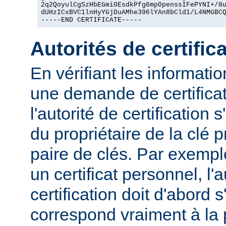
2q2QoyulCgSzHbEGmi0EsdkPfg6mp0penssIFePYNI+/8u
dUHzICxBVC1lnHyYGjDuAMhe396lYAn8bCld1/L4NMGBCQ
-----END CERTIFICATE-----
Autorités de certific
En vérifiant les informat
une demande de certificat
l'autorité de certification 
du propriétaire de la clé 
paire de clés. Par exemp
un certificat personnel, l'a
certification doit d'abord s
correspond vraiment à la 